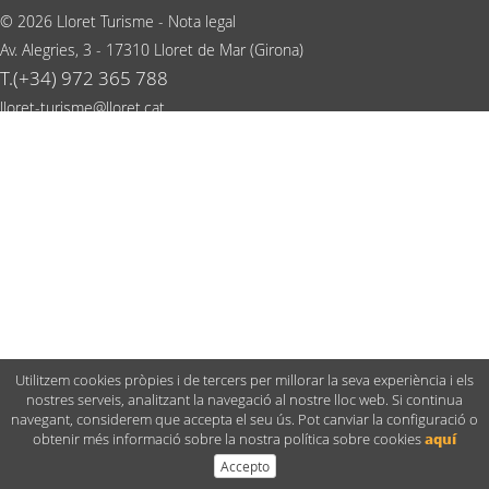
© 2026 Lloret Turisme -
Nota legal
Av. Alegries, 3 - 17310 Lloret de Mar (Girona)
T.(+34) 972 365 788
lloret-turisme@lloret.cat
Utilitzem cookies pròpies i de tercers per millorar la seva experiència i els
nostres serveis, analitzant la navegació al nostre lloc web. Si continua
navegant, considerem que accepta el seu ús. Pot canviar la configuració o
obtenir més informació sobre la nostra política sobre cookies
aquí